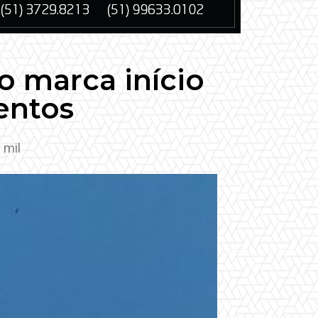
 marca início
entos
 mil