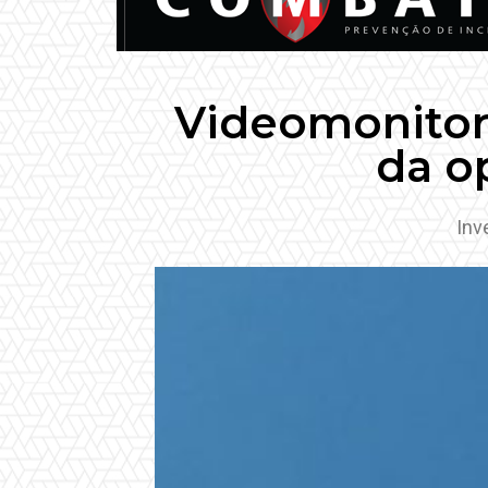
Videomonitor
da o
Inv