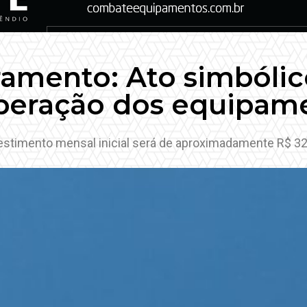
amento: Ato simbólico
peração dos equipam
estimento mensal inicial será de aproximadamente R$ 32