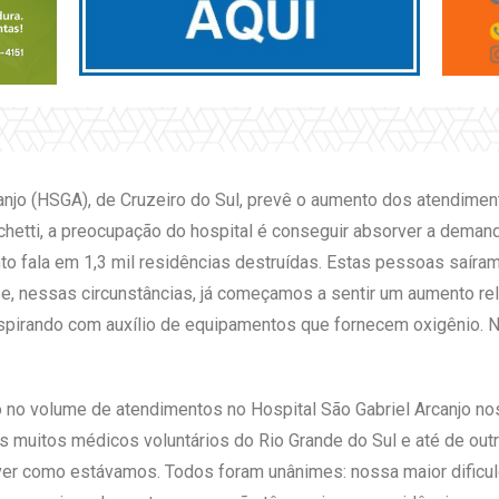
canjo (HSGA), de Cruzeiro do Sul, prevê o aumento dos atendim
hetti, a preocupação do hospital é conseguir absorver a demand
o fala em 1,3 mil residências destruídas. Estas pessoas saíram
e, nessas circunstâncias, já começamos a sentir um aumento rel
spirando com auxílio de equipamentos que fornecem oxigênio. 
 no volume de atendimentos no Hospital São Gabriel Arcanjo no
 muitos médicos voluntários do Rio Grande do Sul e até de out
a ver como estávamos. Todos foram unânimes: nossa maior dificu