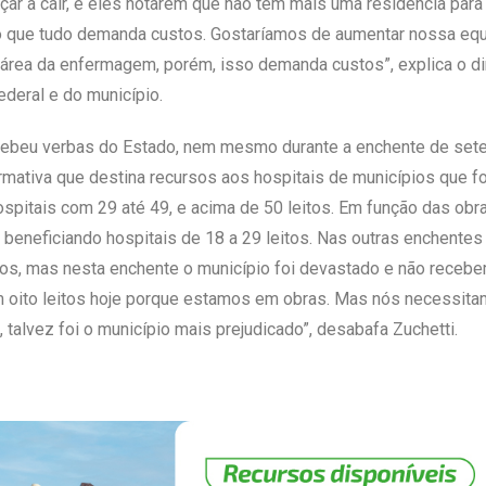
r a cair, e eles notarem que não têm mais uma residência para
ó que tudo demanda custos. Gostaríamos de aumentar nossa equ
a área da enfermagem, porém, isso demanda custos”, explica o d
deral e do município.
ecebeu verbas do Estado, nem mesmo durante a enchente de set
mativa que destina recursos aos hospitais de municípios que f
ospitais com 29 até 49, e acima de 50 leitos. Em função das ob
, beneficiando hospitais de 18 a 29 leitos. Nas outras enchente
os, mas nesta enchente o município foi devastado e não recebemo
ito leitos hoje porque estamos em obras. Mas nós necessitam
, talvez foi o município mais prejudicado”, desabafa Zuchetti.