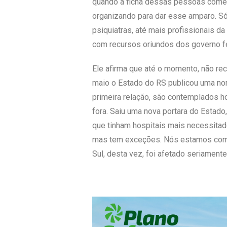
quando a ficha dessas pessoas começa
organizando para dar esse amparo. S
psiquiatras, até mais profissionais d
com recursos oriundos dos governo fe
Ele afirma que até o momento, não r
maio o Estado do RS publicou uma nor
primeira relação, são contemplados h
fora. Saiu uma nova portara do Estado
que tinham hospitais mais necessitad
mas tem exceções. Nós estamos com o
Sul, desta vez, foi afetado seriamente