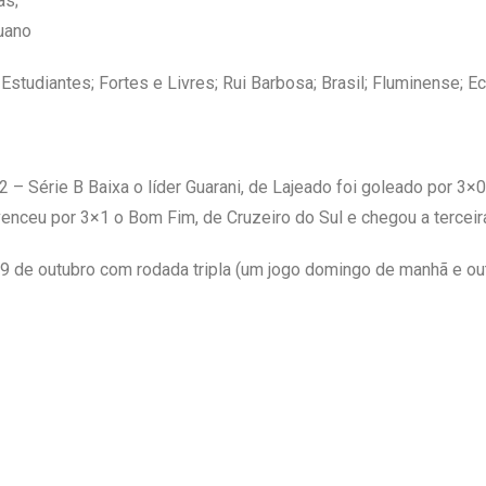
as;
uano
tudiantes; Fortes e Livres; Rui Barbosa; Brasil; Fluminense; E
 – Série B Baixa o líder Guarani, de Lajeado foi goleado por 3×0
venceu por 3×1 o Bom Fim, de Cruzeiro do Sul e chegou a tercei
 9 de outubro com rodada tripla (um jogo domingo de manhã e out