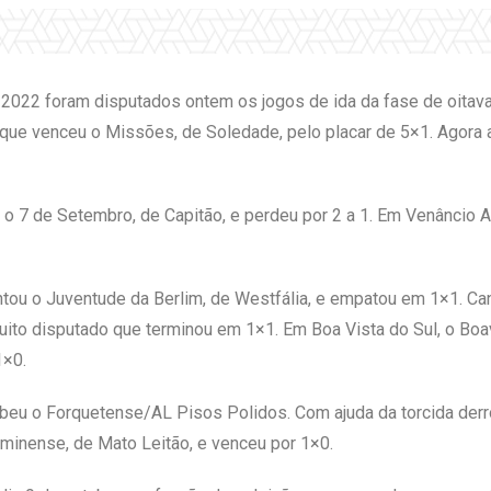
 2022 foram disputados ontem os jogos de ida da fase de oitava
, que venceu o Missões, de Soledade, pelo placar de 5×1. Agora
o 7 de Setembro, de Capitão, e perdeu por 2 a 1. Em Venâncio A
ntou o Juventude da Berlim, de Westfália, e empatou em 1×1. Can
ito disputado que terminou em 1×1. Em Boa Vista do Sul, o Boa
1×0.
ebeu o Forquetense/AL Pisos Polidos. Com ajuda da torcida derro
uminense, de Mato Leitão, e venceu por 1×0.