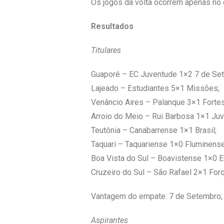
Os jogos da volta ocorrem apenas no 
Resultados
Titulares
Guaporé – EC Juventude 1×2 7 de Se
Lajeado – Estudiantes 5×1 Missões;
Venâncio Aires – Palanque 3×1 Fortes
Arroio do Meio – Rui Barbosa 1×1 Juv
Teutônia – Canabarrense 1×1 Brasil;
Taquari – Taquariense 1×0 Fluminense
Boa Vista do Sul – Boavistense 1×0 E
Cruzeiro do Sul – São Rafael 2×1 For
Vantagem do empate: 7 de Setembro; E
Aspirantes