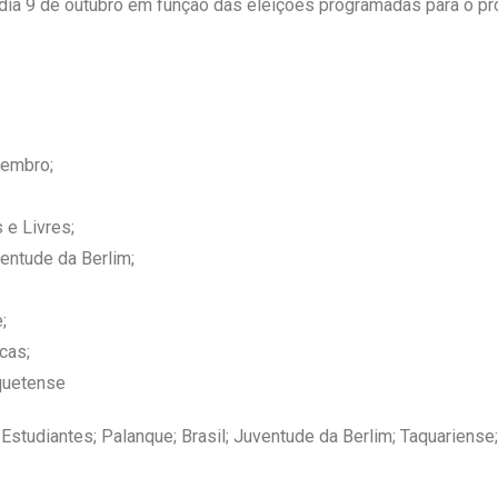
dia 9 de outubro em função das eleições programadas para o p
tembro;
 e Livres;
entude da Berlim;
;
cas;
quetense
studiantes; Palanque; Brasil; Juventude da Berlim; Taquariense