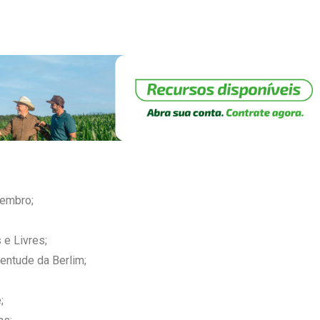
tembro;
 e Livres;
entude da Berlim;
;