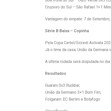
Boa Vista do Sul – Ouro Verde 0x5 Ec
Cruzeiro do Sul – São Rafael 1×1 Min
Vantagem do empate: 7 de Setembro; Es
Série B Baixa – Copinha
Pela Copa Certel/Sicredi Aslivata 2022
Já o time da casa, União da Germana 
A última rodada será disputada no dia
Resultados
Guarani 0x3 Rudibar;
União da Germano 3×1 Bom Fim;
Folgaram: EC Berlim e Botafogo