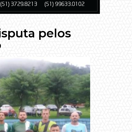
isputa pelos
o