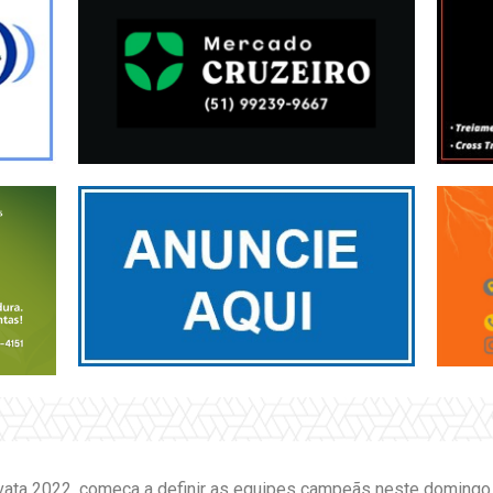
ivata 2022, começa a definir as equipes campeãs neste domingo,