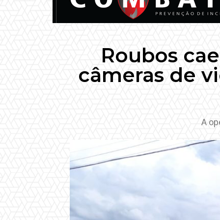
Roubos cae
câmeras de v
A op