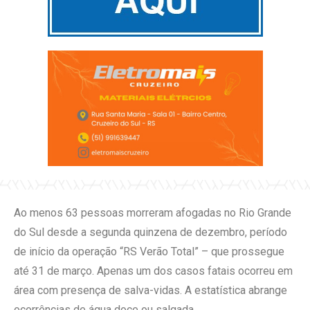
Ao menos 63 pessoas morreram afogadas no Rio Grande
do Sul desde a segunda quinzena de dezembro, período
de início da operação “RS Verão Total” – que prossegue
até 31 de março. Apenas um dos casos fatais ocorreu em
área com presença de salva-vidas. A estatística abrange
ocorrências de água doce ou salgada.