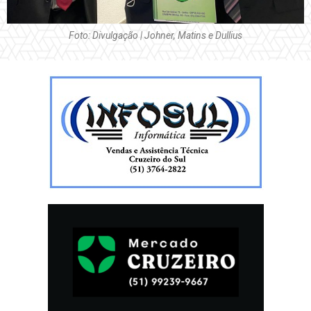
Foto: Divulgação | Johner, Matins e Dullius