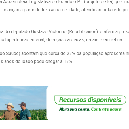
na Assembleia Legislativa do Estado o PL (projeto de lei) que ins
m crianças a partir de três anos de idade, atendidas pela rede p
ia do deputado Gustavo Victorino (Republicanos), é aferir a pressã
 hipertensão arterial, doenças cardíacas, renais e em retina.
e Saúde) apontam que cerca de 23% da população apresenta hipe
rês anos de idade pode chegar a 13%.