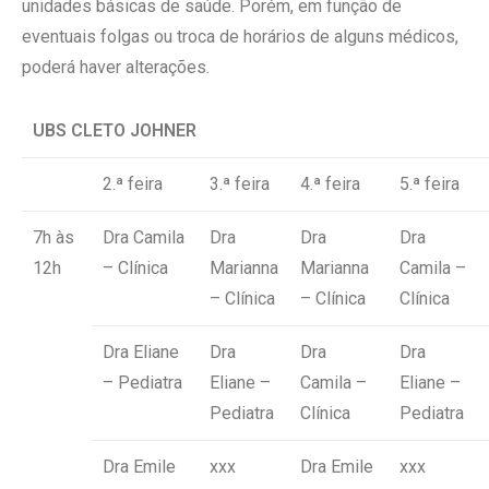
unidades básicas de saúde. Porém, em função de
eventuais folgas ou troca de horários de alguns médicos,
poderá haver alterações.
UBS CLETO JOHNER
2.ª feira
3.ª feira
4.ª feira
5.ª feira
7h às
Dra Camila
Dra
Dra
Dra
12h
– Clínica
Marianna
Marianna
Camila –
– Clínica
– Clínica
Clínica
Dra Eliane
Dra
Dra
Dra
– Pediatra
Eliane –
Camila –
Eliane –
Pediatra
Clínica
Pediatra
Dra Emile
xxx
Dra Emile
xxx