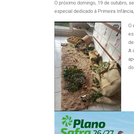
O próximo domingo, 19 de outubro, se
especial dedicado à Primeira Infância
O 
es
de
A 
ap
do