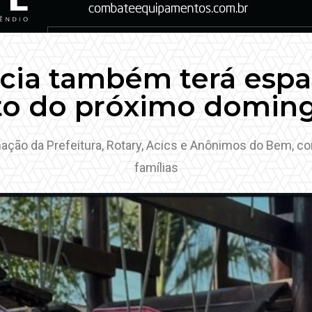
ncia também terá espa
o do próximo doming
ação da Prefeitura, Rotary, Acics e Anônimos do Bem, co
famílias