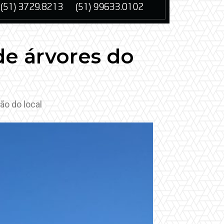
 de árvores do
ão do local