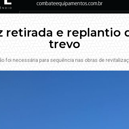
z retirada e replantio
trevo
 foi necessária para sequência nas obras de revitalizaç