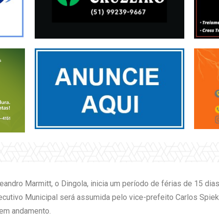
eandro Marmitt, o Dingola, inicia um período de férias de 15 dias 
xecutivo Municipal será assumida pelo vice-prefeito Carlos Spie
s em andamento.