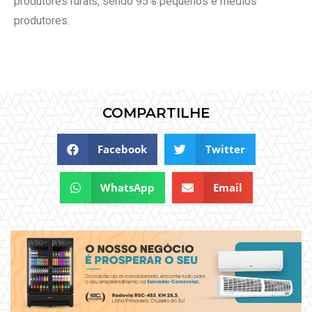
produtores rurais, sendo 95% pequenos e médios
produtores.
COMPARTILHE
Facebook
Twitter
WhatsApp
Email