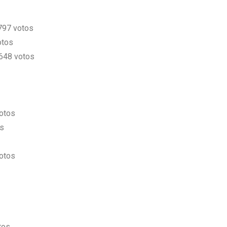
.797 votos
otos
648 votos
votos
os
otos
tos