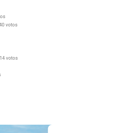
tos
40 votos
814 votos
s