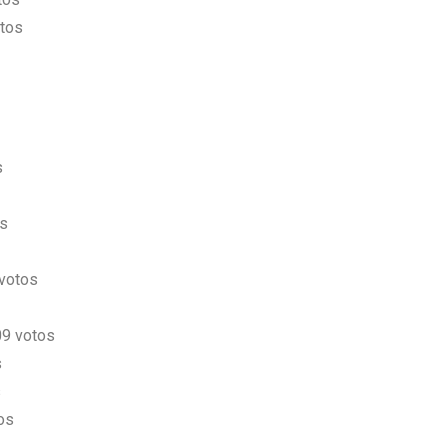
otos
s
os
 votos
09 votos
s
s
os