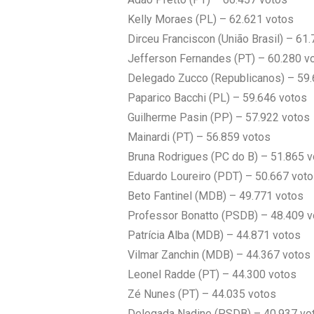
Kelly Moraes (PL) – 62.621 votos
Dirceu Franciscon (União Brasil) – 61
Jefferson Fernandes (PT) – 60.280 v
Delegado Zucco (Republicanos) – 59.
Paparico Bacchi (PL) – 59.646 votos
Guilherme Pasin (PP) – 57.922 votos
Mainardi (PT) – 56.859 votos
Bruna Rodrigues (PC do B) – 51.865 
Eduardo Loureiro (PDT) – 50.667 vot
Beto Fantinel (MDB) – 49.771 votos
Professor Bonatto (PSDB) – 48.409 v
Patrícia Alba (MDB) – 44.871 votos
Vilmar Zanchin (MDB) – 44.367 votos
Leonel Radde (PT) – 44.300 votos
Zé Nunes (PT) – 44.035 votos
Delegada Nadine (PSDB) – 40.937 vo