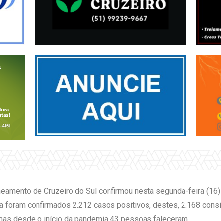
neamento de Cruzeiro do Sul confirmou nesta segunda-feira (16
ia foram confirmados 2.212 casos positivos, destes, 2.168 con
mas desde o início da pandemia 43 pessoas faleceram.