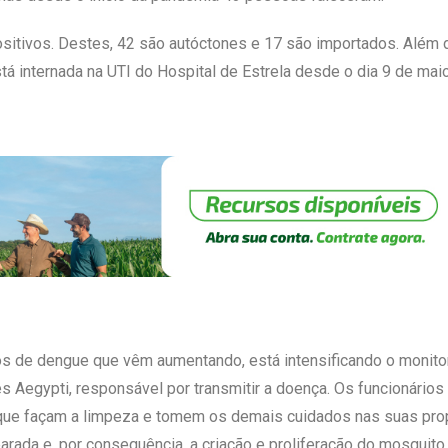
sitivos. Destes, 42 são autóctones e 17 são importados. Além 
á internada na UTI do Hospital de Estrela desde o dia 9 de maio
os de dengue que vêm aumentando, está intensificando o monit
s Aegypti, responsável por transmitir a doença. Os funcionário
 que façam a limpeza e tomem os demais cuidados nas suas prop
arada e, por consequência, a criação e proliferação do mosquito.