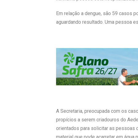
Em relação a dengue, são 59 casos po
aguardando resultado. Uma pessoa est
A Secretaria, preocupada com os cas
propícios a serem criadouros do Aede
orientados para solicitar as pessoas
material que pode acarretar em água p