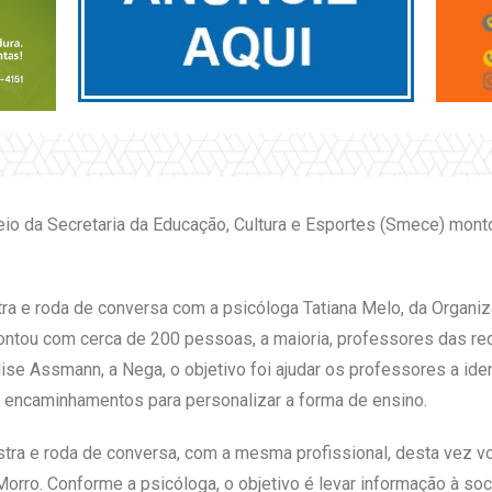
meio da Secretaria da Educação, Cultura e Esportes (Smece) mo
estra e roda de conversa com a psicóloga Tatiana Melo, da Orga
ontou com cerca de 200 pessoas, a maioria, professores das red
se Assmann, a Nega, o objetivo foi ajudar os professores a iden
os encaminhamentos para personalizar a forma de ensino.
estra e roda de conversa, com a mesma profissional, desta vez vo
orro. Conforme a psicóloga, o objetivo é levar informação à soc