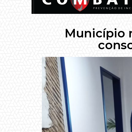
Município 
consc