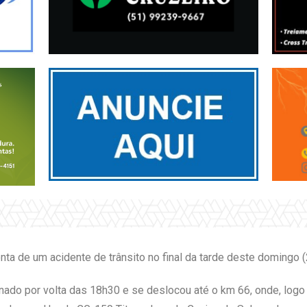
a de um acidente de trânsito no final da tarde deste domingo (2
onado por volta das 18h30 e se deslocou até o km 66, onde, log