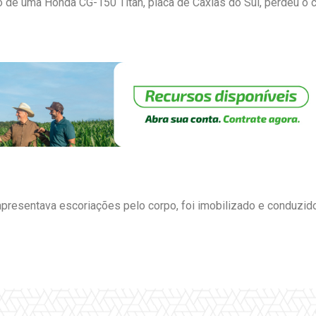
o de uma Honda CG-150 Titan, placa de Caxias do Sul, perdeu o co
apresentava escoriações pelo corpo, foi imobilizado e conduzi