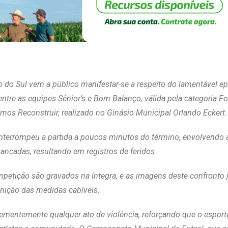
do Sul vem a público manifestar-se a respeito do lamentável epis
 entre as equipes Sênior’s e Bom Balanço, válida pela categoria
mos Reconstruir, realizado no Ginásio Municipal Orlando Eckert.
interrompeu a partida a poucos minutos do término, envolvendo a
cadas, resultando em registros de feridos.
petição são gravados na íntegra, e as imagens deste confronto 
inição das medidas cabíveis.
ementemente qualquer ato de violência, reforçando que o esporte