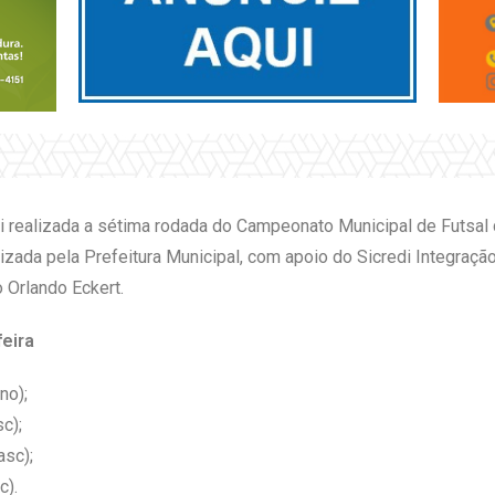
oi realizada a sétima rodada do Campeonato Municipal de Futsal 
zada pela Prefeitura Municipal, com apoio do Sicredi Integraçã
 Orlando Eckert.
eira
no);
c);
asc);
c).