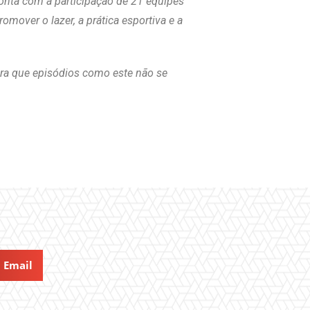
onta com a participação de 21 equipes
omover o lazer, a prática esportiva e a
ra que episódios como este não se
Email