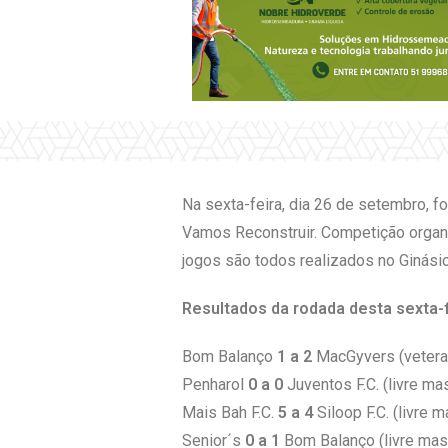
Na sexta-feira, dia 26 de setembro, f
Vamos Reconstruir. Competição organi
jogos são todos realizados no Ginásio
Resultados da rodada desta sexta-f
Bom Balanço
1 a 2
MacGyvers (vetera
Penharol
0 a 0
Juventos F.C. (livre mas
Mais Bah F.C.
5 a 4
Siloop F.C. (livre m
Senior´s
0 a 1
Bom Balanço (livre mas