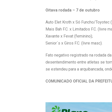
Oitava rodada – 7 de outubro
Auto Elet Kroth x Só Funcho/Toyotec (
Mais Bah F.C. x Limitados F.C. (livre m
Xavante x Fevat (feminino);
Senior´s x Giros F.C. (livre masc).
Fato negativo registrado na rodada da
desentendimento entre atletas se to
se estendeu para a arquibancada, ond
COMUNICADO OFICIAL DA PREFEIT