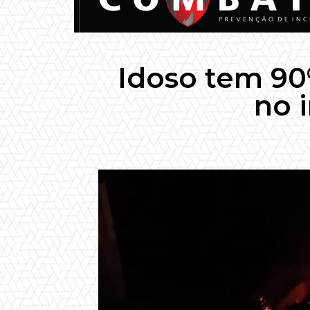
Idoso tem 9
no i