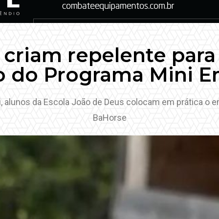
 criam repelente para
o do Programa Mini 
di, alunos da Escola João de Deus colocam em prática o
BaHorse