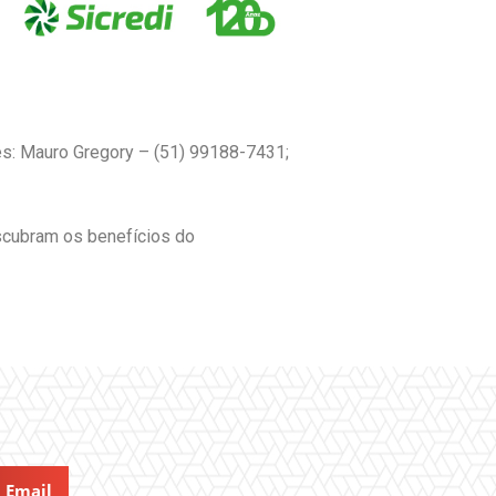
es: Mauro Gregory – (51) 99188-7431;
escubram os benefícios do
Email