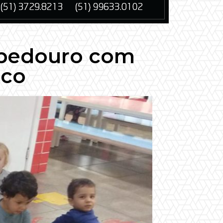
ebedouro com
ico