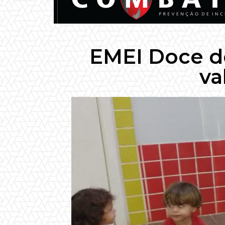
EMEI Doce d
va