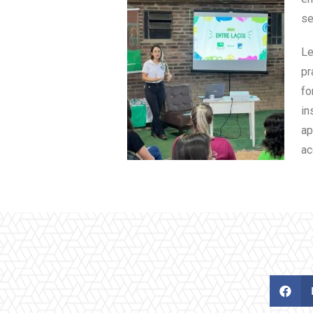
se
Le
pr
fo
in
ap
ac