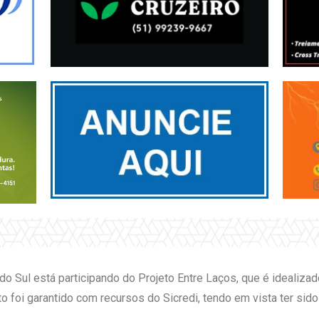
 Sul está participando do Projeto Entre Laços, que é idealizad
to foi garantido com recursos do Sicredi, tendo em vista ter s