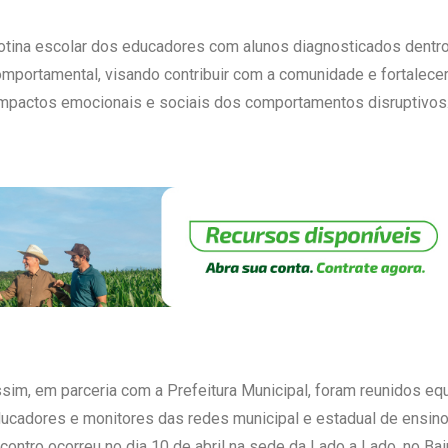
rotina escolar dos educadores com alunos diagnosticados dentro 
omportamental, visando contribuir com a comunidade e fortalecer 
 impactos emocionais e sociais dos comportamentos disruptivos
sim, em parceria com a Prefeitura Municipal, foram reunidos equ
ucadores e monitores das redes municipal e estadual de ensino 
contro ocorreu no dia 10 de abril na sede da Lado a Lado, no Ba