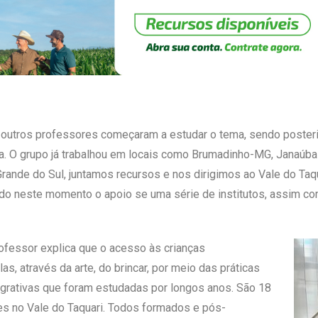
ra e outros professores começaram a estudar o tema, sendo poste
ia. O grupo já trabalhou em locais como Brumadinho-MG, Janaúb
rande do Sul, juntamos recursos e nos dirigimos ao Vale do Taq
tendo neste momento o apoio se uma série de institutos, assim c
rofessor explica que o acesso às crianças
s, através da arte, do brincar, por meio das práticas
tegrativas que foram estudadas por longos anos. São 18
des no Vale do Taquari. Todos formados e pós-