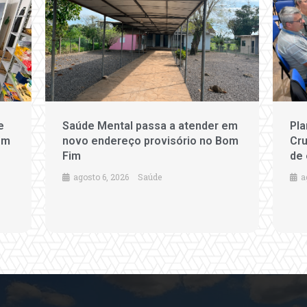
e
Saúde Mental passa a atender em
Pla
em
novo endereço provisório no Bom
Cru
Fim
de 
agosto 6, 2026
Saúde
a