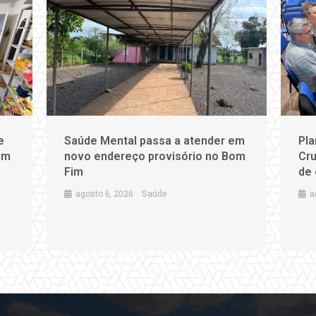
e
Saúde Mental passa a atender em
Pla
em
novo endereço provisório no Bom
Cru
Fim
de 
agosto 6, 2026
Saúde
a