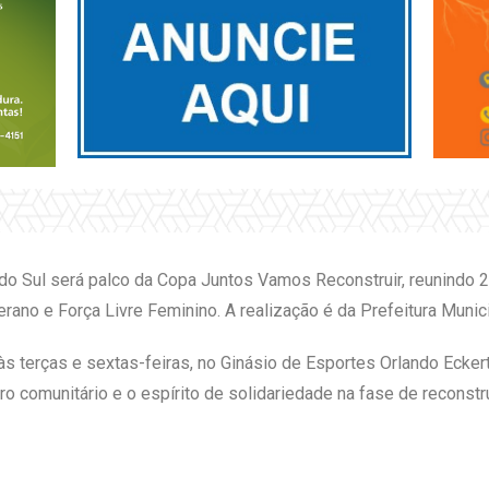
o do Sul será palco da Copa Juntos Vamos Reconstruir, reunindo
rano e Força Livre Feminino. A realização é da Prefeitura Munici
s terças e sextas-feiras, no Ginásio de Esportes Orlando Eckert
o comunitário e o espírito de solidariedade na fase de reconstr