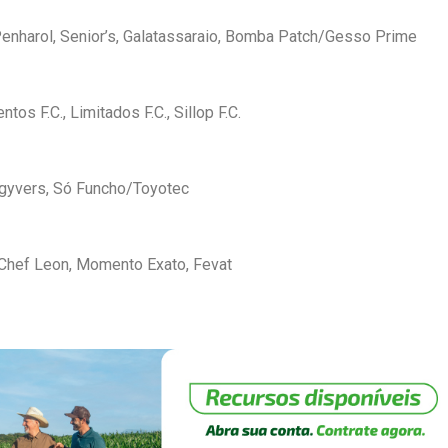
Penharol, Senior’s, Galatassaraio, Bomba Patch/Gesso Prime
ntos F.C., Limitados F.C., Sillop F.C.
cgyvers, Só Funcho/Toyotec
/Chef Leon, Momento Exato, Fevat