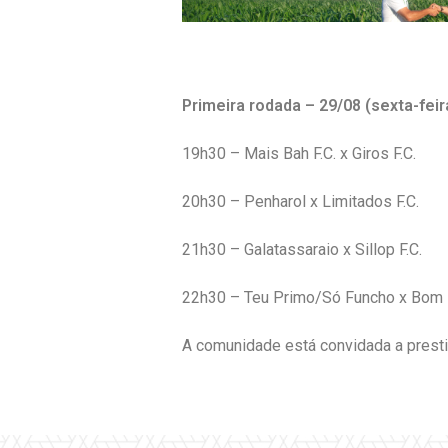
Primeira rodada – 29/08 (sexta-feir
19h30 – Mais Bah F.C. x Giros F.C.
20h30 – Penharol x Limitados F.C.
21h30 – Galatassaraio x Sillop F.C.
22h30 – Teu Primo/Só Funcho x Bom 
A comunidade está convidada a prestigi