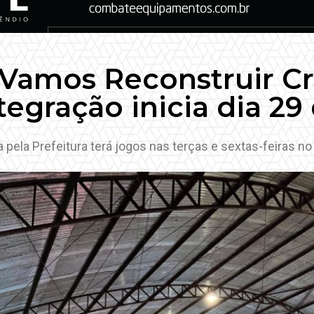
Vamos Reconstruir Cr
ntegração inicia dia 29
ela Prefeitura terá jogos nas terças e sextas-feiras no