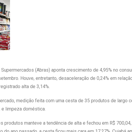
 Supermercados (Abras) aponta crescimento de 4,95% no consumo
etembro. Houve, entretanto, desaceleração de 0,24% em relaçã
egistrado alta de 3,14%.
mercado, medição feita com uma cesta de 35 produtos de largo 
za e limpeza doméstica.
s produtos manteve a tendência de alta e fechou em R$ 700,04,
 do ano passado, a cesta ficou mais cara em 17,27%. Cuiabá ap