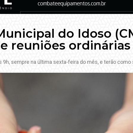
unicipal do Idoso (C
 reuniões ordinária
9h, sempre na última sexta-feira do mês, e terão como 