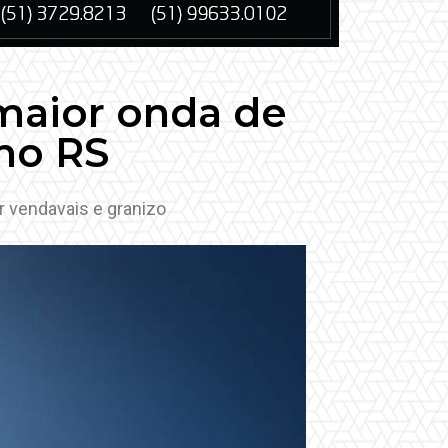
 maior onda de
 no RS
r vendavais e granizo