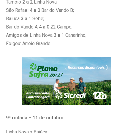
Tamoio
2 a 2
Linha Nova;
São Rafael
4 a 0
Bar do Vando B;
Baiúca
3 a 1
Sebe;
Bar do Vando A
4 a 0
22 Campo;
Amigos de Linha Nova
3 a 1
Canarinho;
Folgou: Arroio Grande.
9ª rodada – 11 de outubro
Linha Nova x Baiúca;