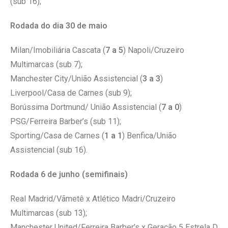
(sub 16);
Rodada do dia 30 de maio
Milan/Imobiliária Cascata (
7 a 5
) Napoli/Cruzeiro
Multimarcas (sub 7);
Manchester City/União Assistencial (
3 a 3
)
Liverpool/Casa de Carnes (sub 9);
Borússima Dortmund/ União Assistencial (
7 a 0
)
PSG/Ferreira Barber’s (sub 11);
Sporting/Casa de Carnes (
1 a 1
) Benfica/União
Assistencial (sub 16).
Rodada 6 de junho (semifinais)
Real Madrid/Vãmetê x Atlético Madri/Cruzeiro
Multimarcas (sub 13);
Manchester United/Ferreira Barber’s x Geração 5 Estrela D