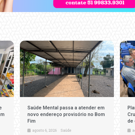
e
Saúde Mental passa a atender em
Pla
em
novo endereço provisório no Bom
Cru
Fim
de 
agosto 6, 2026
Saúde
a